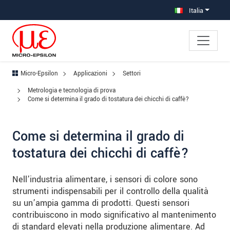
Salta direttamente alla navigazione principale
Vai direttamente al contenuto
Vai alla navigazione secondaria
Italia
Micro-Epsilon
Applicazioni
Settori
Metrologia e tecnologia di prova
Come si determina il grado di tostatura dei chicchi di caffè?
Come si determina il grado di
tostatura dei chicchi di caffè?
Nell’industria alimentare, i sensori di colore sono
strumenti indispensabili per il controllo della qualità
su un’ampia gamma di prodotti. Questi sensori
contribuiscono in modo significativo al mantenimento
di standard elevati nella produzione alimentare. Ad