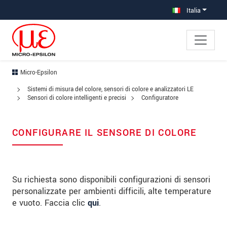
Salta direttamente alla navigazione principale
Vai direttamente al contenuto
Italia
Micro-Epsilon
Sistemi di misura del colore, sensori di colore e analizzatori LE
Sensori di colore intelligenti e precisi
Configuratore
CONFIGURARE IL SENSORE DI COLORE
Su richiesta sono disponibili configurazioni di sensori
personalizzate per ambienti difficili, alte temperature
e vuoto. Faccia clic
qui
.