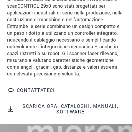
We treat your data confidentially. Please read our
scanCONTROL 29x0 sono stati progettati per
data privacy statement
.
applicazioni industriali di serie nella produzione, nella
costruzione di macchine e nell'automazione.
Entrambe le serie combinano un design compatto e
INVIA MESSAGGIO
un peso ridotto e utilizzano un controller integrato,
riducendo il cablaggio necessario e semplificando
notevolmente l'integrazione meccanica – anche in
spazi ristretti o su robot. Gli scanner laser rilevano,
misurano e valutano caratteristiche geometriche
come angoli, gradini, gap, distanze e valori estremi
con elevata precisione e velocità.
CONTATTATECI!
SCARICA ORA: CATALOGHI, MANUALI,
SOFTWARE