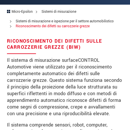
Indirizzo
Micro-Epsilon
Sistemi di misurazione
Codice postale
Sistemi di misurazione e ispezione per il settore automobilistico
Città
*
Riconoscimento dei difetti su carrozzerie grezze
Paese
*
RICONOSCIMENTO DEI DIFETTI SULLE
CARROZZERIE GREZZE (BIW)
Telefono
Il sistema di misurazione surfaceCONTROL
E-mail
*
Automotive viene utilizzato per il riconoscimento
completamente automatico dei difetti sulle
Messaggio
*
carrozzerie grezze. Questo sistema funziona secondo
il principio della proiezione della luce strutturata su
superfici riflettenti in modo diffuso e con metodi di
apprendimento automatico riconosce difetti di forma
Vi prego di tenermi informato sulle
come segni di compressione, crepe e avvallamenti
innovazioni dei prodotti via e-mail.
con una precisione e una riproducibilità elevate.
Il sistema comprende sensori, robot, computer,
* Informazioni obbligatorie