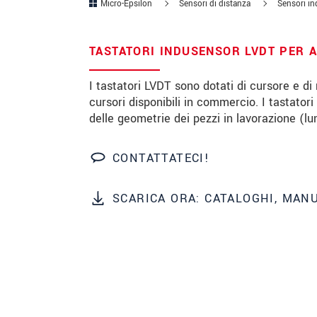
Micro-Epsilon
Sensori di distanza
Sensori in
Codice postale
TASTATORI INDUSENSOR LVDT PER A
Città
*
I tastatori LVDT sono dotati di cursore e di 
Paese
*
cursori disponibili in commercio. I tastatori
delle geometrie dei pezzi in lavorazione (lu
Telefono
E-mail
*
CONTATTATECI!
Messaggio
*
SCARICA ORA: CATALOGHI, MAN
Vi prego di tenermi informato sul
* Informazioni obbligatorie
We treat your data confidentially. Please