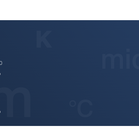
0
o
o