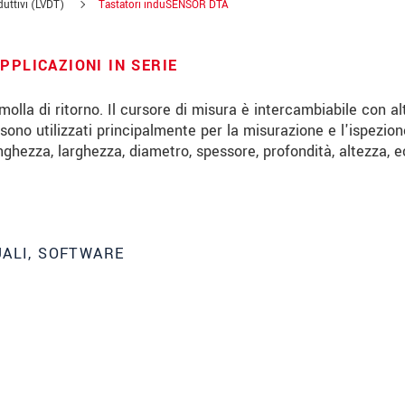
duttivi (LVDT)
Tastatori induSENSOR DTA
PPLICAZIONI IN SERIE
molla di ritorno. Il cursore di misura è intercambiabile con alt
 sono utilizzati principalmente per la misurazione e l'ispezion
nghezza, larghezza, diametro, spessore, profondità, altezza, e
UALI, SOFTWARE
le innovazioni dei prodotti via e-mail.
 read our
data privacy statement
.