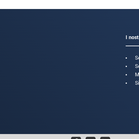
I nost
S
S
M
S