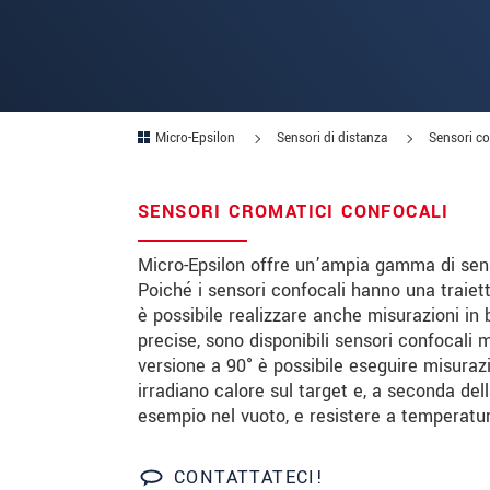
Codice postale
Città
*
Micro-Epsilon
Sensori di distanza
Sensori co
Paese
*
Telefono
SENSORI CROMATICI CONFOCALI
E-mail
*
Micro-Epsilon offre un’ampia gamma di senso
Messaggio
*
Poiché i sensori confocali hanno una traiett
è possibile realizzare anche misurazioni in 
precise, sono disponibili sensori confocali m
versione a 90° è possibile eseguire misurazio
Vi prego di tenermi informato sul
irradiano calore sul target e, a seconda della
esempio nel vuoto, e resistere a temperatur
* Informazioni obbligatorie
CONTATTATECI!
We treat your data confidentially. Please