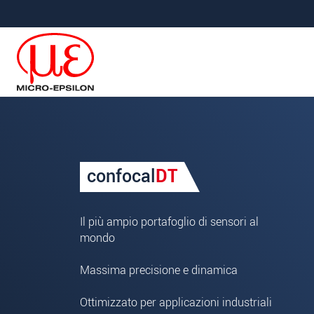
Salta direttamente alla navigazione principale
Vai direttamente al contenuto
La vostra richiesta di: Senso
confocal
DT
Titolo
*
Nome
*
Il più ampio portafoglio di sensori al
mondo
Cognome
*
Massima precisione e dinamica
Azienda
*
Ottimizzato per applicazioni industriali
Indirizzo