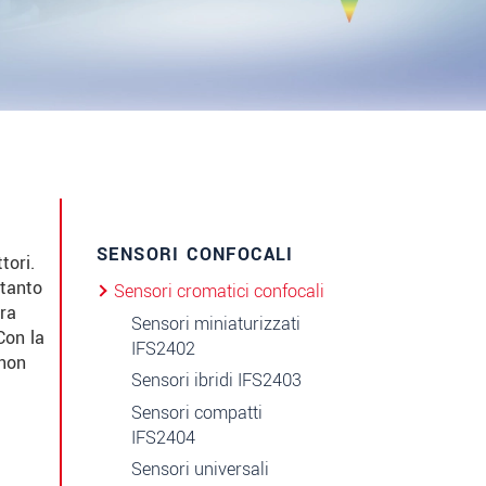
SENSORI CONFOCALI
tori.
rtanto
Sensori cromatici confocali
tra
Sensori miniaturizzati
Con la
IFS2402
 non
Sensori ibridi IFS2403
Sensori compatti
IFS2404
Sensori universali