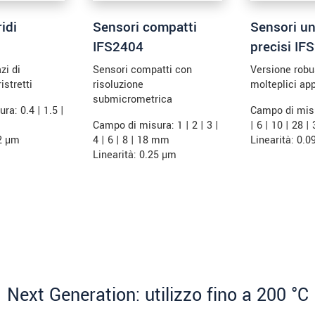
idi
Sensori compatti
Sensori un
IFS2404
precisi IF
zi di
Sensori compatti con
Versione robu
istretti
risoluzione
molteplici app
submicrometrica
ra: 0.4 | 1.5 |
Campo di misur
Campo di misura: 1 | 2 | 3 |
| 6 | 10 | 28 
12 µm
4 | 6 | 8 | 18 mm
Linearità: 0.
Linearità: 0.25 µm
Next Generation: utilizzo fino a 200 °C