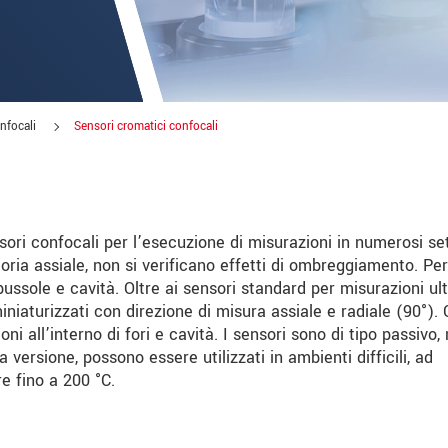
nfocali
Sensori cromatici confocali
ri confocali per l’esecuzione di misurazioni in numerosi set
oria assiale, non si verificano effetti di ombreggiamento. Pe
bussole e cavità. Oltre ai sensori standard per misurazioni ul
iniaturizzati con direzione di misura assiale e radiale (90°). 
ni all’interno di fori e cavità. I sensori sono di tipo passivo,
le innovazioni dei prodotti via e-mail.
 versione, possono essere utilizzati in ambienti difficili, ad
e fino a 200 °C.
 read our
data privacy statement
.