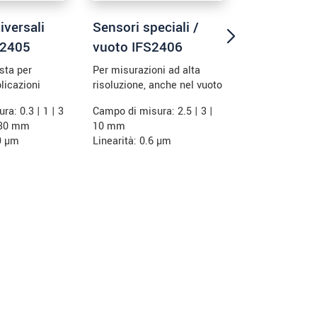
iversali
Sensori speciali /
Sensori ult
S2405
vuoto IFS2406
IFS2407
sta per
Per misurazioni ad alta
Per misurazion
licazioni
risoluzione, anche nel vuoto
massima prec
nel vuoto
a: 0.3 | 1 | 3
Campo di misura: 2.5 | 3 |
| 30 mm
10 mm
Campo di misur
09 µm
Linearità: 0.6 µm
0.8 | 1.5 | 3 |
Linearità: 0.0