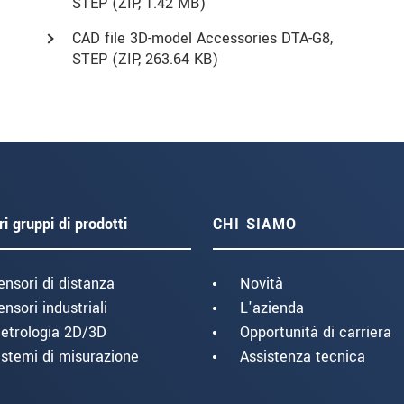
STEP (
ZIP
, 1.42 MB)
CAD file 3D-model Accessories DTA-G8,
STEP (
ZIP
, 263.64 KB)
ri gruppi di prodotti
CHI SIAMO
ensori di distanza
Novità
ensori industriali
L'azienda
etrologia 2D/3D
Opportunità di carriera
istemi di misurazione
Assistenza tecnica