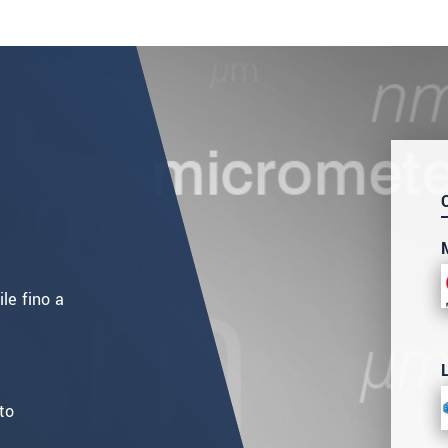
le fino a
to