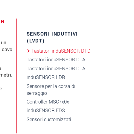
IN
SENSORI INDUTTIVI
(LVDT)
 un
l cavo
Tastatori induSENSOR DTD
Tastatori induSENSOR DTA
a
Tastatori induSENSOR DTA
metri.
induSENSOR LDR
Sensore per la corsa di
e
serraggio
Controller MSC7x0x
induSENSOR EDS
Sensori customizzati