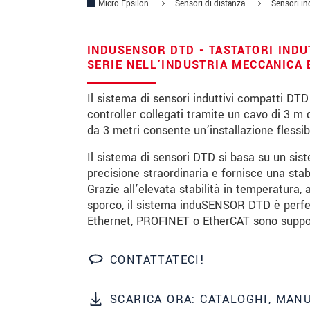
Micro-Epsilon
Sensori di distanza
Sensori in
Codice postale
INDUSENSOR DTD - TASTATORI INDU
Città
*
SERIE NELL’INDUSTRIA MECCANICA
Paese
*
Il sistema di sensori induttivi compatti DT
controller collegati tramite un cavo di 3 m 
Telefono
da 3 metri consente un’installazione flessibi
E-mail
*
Il sistema di sensori DTD si basa su un sis
precisione straordinaria e fornisce una stabi
Messaggio
*
Grazie all’elevata stabilità in temperatura, al
sporco, il sistema induSENSOR DTD è perfet
Ethernet, PROFINET o EtherCAT sono support
Vi prego di tenermi informato sul
CONTATTATECI!
* Informazioni obbligatorie
SCARICA ORA: CATALOGHI, MAN
We treat your data confidentially. Please