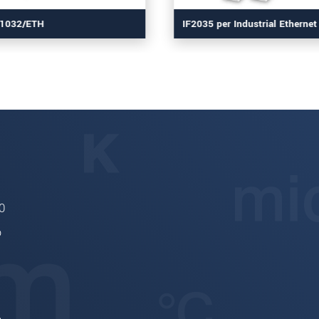
F1032/ETH
IF2035 per Industrial Ethernet
0
o