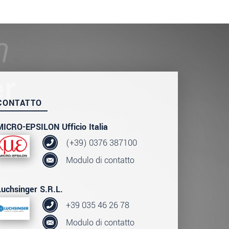
CONTATTO
MICRO-EPSILON Ufficio Italia
(+39) 0376 387100
Modulo di contatto
Luchsinger S.R.L.
+39 035 46 26 78
Modulo di contatto