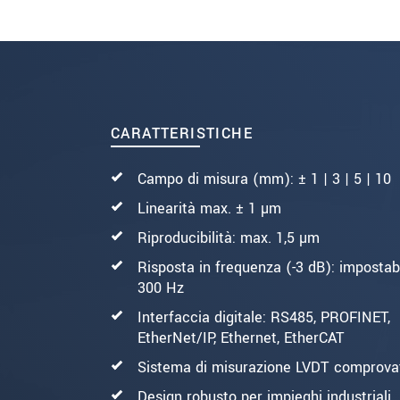
INVIA MESSAGGIO
CARATTERISTICHE
Campo di misura (mm): ± 1 | 3 | 5 | 10
Linearità max. ± 1 µm
Riproducibilità: max. 1,5 µm
Risposta in frequenza (-3 dB): impostabi
300 Hz
Interfaccia digitale: RS485, PROFINET,
EtherNet/IP, Ethernet, EtherCAT
Sistema di misurazione LVDT comprova
Design robusto per impieghi industriali