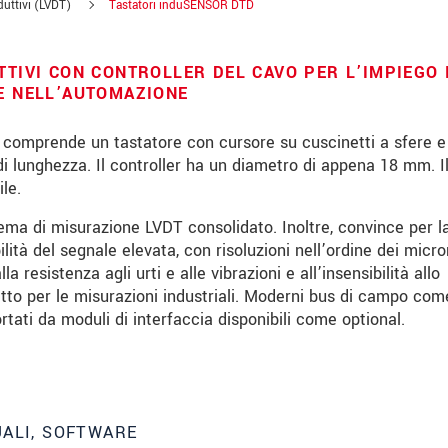
duttivi (LVDT)
Tastatori induSENSOR DTD
TTIVI CON CONTROLLER DEL CAVO PER L’IMPIEGO 
 E NELL’AUTOMAZIONE
D comprende un tastatore con cursore su cuscinetti a sfere e
di lunghezza. Il controller ha un diametro di appena 18 mm. I
le.
tema di misurazione LVDT consolidato. Inoltre, convince per l
lità del segnale elevata, con risoluzioni nell’ordine dei micro
la resistenza agli urti e alle vibrazioni e all’insensibilità allo
to per le misurazioni industriali. Moderni bus di campo com
ati da moduli di interfaccia disponibili come optional.
le innovazioni dei prodotti via e-mail.
UALI, SOFTWARE
 read our
data privacy statement
.