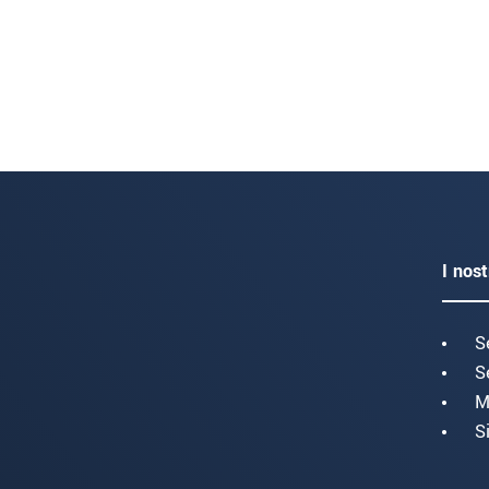
I nost
S
S
M
S