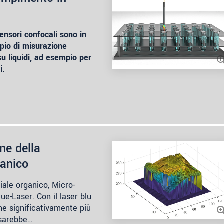
sensori confocali sono in
ipio di misurazione
u liquidi, ad esempio per
i.
ne della
ganico
iale organico, Micro-
ue-Laser. Con il laser blu
ne significativamente più
o sarebbe…