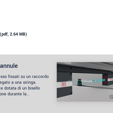
(
pdf
, 2.64 MB)
cannule
esso fissati su un raccordo
egato a una siringa.
e dotata di un bisello
ione durante la…