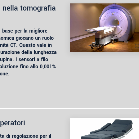
 nella tomografia
 base per la migliore
onomica giocano un ruolo
ità CT. Questo vale in
isurazione della lunghezza
upina. I sensori a filo
oluzione fino allo 0,001%
ione.
peratori
tà di regolazione per il