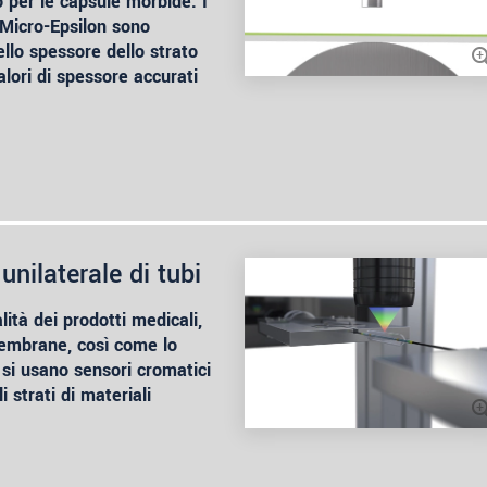
 per le capsule morbide. I
 Micro-Epsilon sono
ello spessore dello strato
alori di spessore accurati
nilaterale di tubi
lità dei prodotti medicali,
membrane, così come lo
i si usano sensori cromatici
 strati di materiali