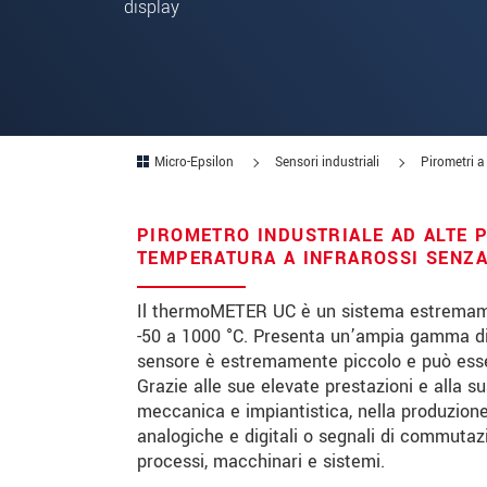
display
Codice postale
Città
*
Paese
*
Micro-Epsilon
Sensori industriali
Pirometri a 
Telefono
PIROMETRO INDUSTRIALE AD ALTE 
E-mail
*
TEMPERATURA A INFRAROSSI SENZ
Messaggio
*
Il thermoMETER UC è un sistema estremame
-50 a 1000 °C. Presenta un’ampia gamma di
sensore è estremamente piccolo e può esser
Vi prego di tenermi informato sul
Grazie alle sue elevate prestazioni e alla s
meccanica e impiantistica, nella produzione
analogiche e digitali o segnali di commutaz
* Informazioni obbligatorie
processi, macchinari e sistemi.
We treat your data confidentially. Please