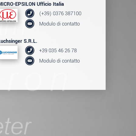
MICRO-EPSILON Ufficio Italia
(+39) 0376 387100
Modulo di contatto
Luchsinger S.R.L.
+39 035 46 26 78
Modulo di contatto