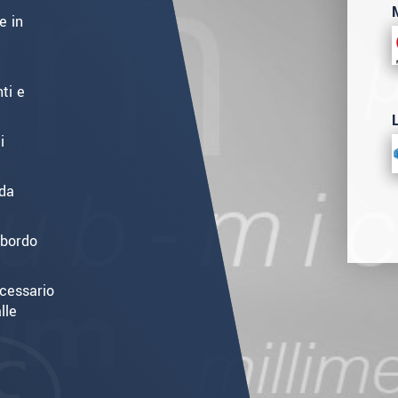
e in
ti e
i
ida
 bordo
ecessario
lle