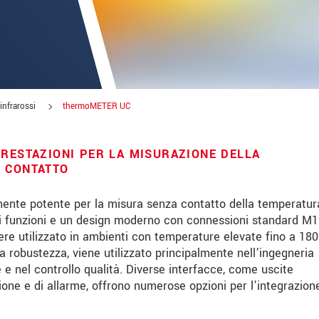
infrarossi
thermoMETER UC
PRESTAZIONI PER LA MISURAZIONE DELLA
A CONTATTO
nte potente per la misura senza contatto della temperatur
 funzioni e un design moderno con connessioni standard M12
e utilizzato in ambienti con temperature elevate fino a 180
le innovazioni dei prodotti via e-mail.
ua robustezza, viene utilizzato principalmente nell’ingegneria
 e nel controllo qualità. Diverse interfacce, come uscite
ione e di allarme, offrono numerose opzioni per l’integrazione
 read our
data privacy statement
.