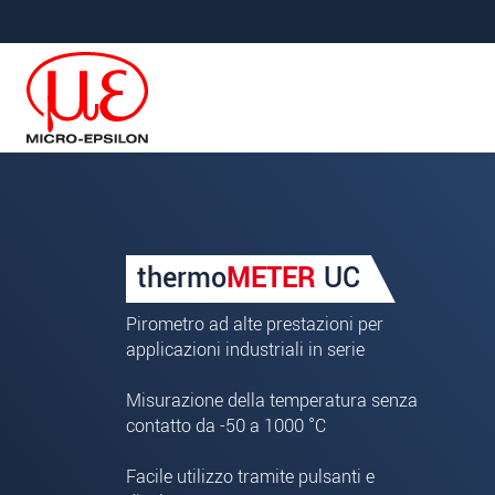
Salta direttamente alla navigazione principale
Vai direttamente al contenuto
La vostra richiesta di: th
thermo
METER
UC
Titolo
*
Pirometro ad alte prestazioni per
Nome
*
applicazioni industriali in serie
Cognome
*
Misurazione della temperatura senza
contatto da -50 a 1000 °C
Azienda
*
Facile utilizzo tramite pulsanti e
Indirizzo