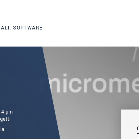
UALI, SOFTWARE
 14 µm
getti
la