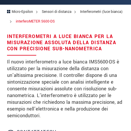
Indirizzo
Micro-Epsilon
Sensori di distanza
Interferometri (luce bianca)
Codice postale
interferoMETER 5600-DS
Città
*
INTERFEROMETRI A LUCE BIANCA PER LA
Paese
*
MISURAZIONE ASSOLUTA DELLA DISTANZA
CON PRECISIONE SUB-NANOMETRICA
Telefono
Il nuovo interferometro a luce bianca IMS5600-DS è
E-mail
*
utilizzato per la misurazione della distanza con
un'altissima precisione. Il controller dispone di una
Messaggio
*
sintonizzazione speciale con analisi intelligente e
consente misurazioni assolute con risoluzione sub-
nanometrica. L’interferometro è utilizzato per le
misurazioni che richiedono la massima precisione, ad
Vi prego di tenermi informato sulle
esempio nell'elettronica e nella produzione dei
innovazioni dei prodotti via e-mail.
semiconduttori.
* Informazioni obbligatorie