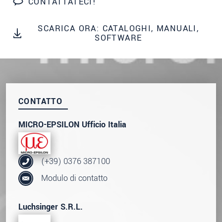
CONTATTATECI!
We treat your data confidentially. Please read our
data privacy statement
.
SCARICA ORA: CATALOGHI, MANUALI,
SOFTWARE
INVIA MESSAGGIO
CONTATTO
MICRO-EPSILON Ufficio Italia
(+39) 0376 387100
Modulo di contatto
Luchsinger S.R.L.