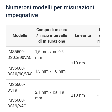
Numerosi modelli per misurazioni
impegnative
Campo di misura
Numer
Modello
/ inizio intervallo
Linearità
di strat
di misurazione
misurabi
IMS5600-
1,5 mm /ca. 0,5
DS0,5/90VAC
mm
±10 nm
-
IMS5600-
1,5 mm / 10 mm
DS10/90/VAC
IMS5600-
DS19
2,1 mm / ca. 19
±10 nm
-
mm
IMS5600-
DS19/VAC