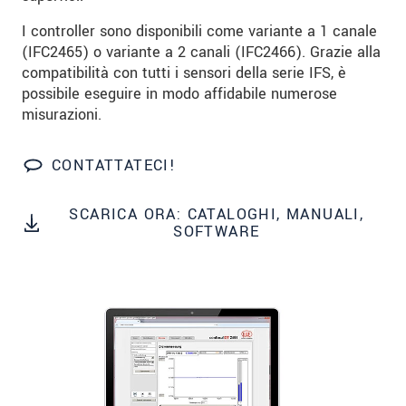
We treat your data confidentially. Please read our
I controller sono disponibili come variante a 1 canale
data privacy statement
.
(IFC2465) o variante a 2 canali (IFC2466). Grazie alla
compatibilità con tutti i sensori della serie IFS, è
INVIA MESSAGGIO
possibile eseguire in modo affidabile numerose
misurazioni.
CONTATTATECI!
SCARICA ORA: CATALOGHI, MANUALI,
SOFTWARE