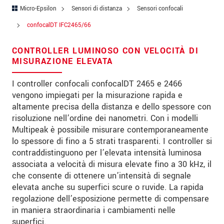
Indirizzo
Micro-Epsilon
Sensori di distanza
Sensori confocali
Codice postale
confocalDT IFC2465/66
Città
*
CONTROLLER LUMINOSO CON VELOCITÀ DI
MISURAZIONE ELEVATA
Paese
*
I controller confocali confocalDT 2465 e 2466
Telefono
vengono impiegati per la misurazione rapida e
altamente precisa della distanza e dello spessore con
E-mail
*
risoluzione nell’ordine dei nanometri. Con i modelli
Multipeak è possibile misurare contemporaneamente
Messaggio
*
lo spessore di fino a 5 strati trasparenti. I controller si
contraddistinguono per l’elevata intensità luminosa
associata a velocità di misura elevate fino a 30 kHz, il
che consente di ottenere un’intensità di segnale
Vi prego di tenermi informato sulle
elevata anche su superfici scure o ruvide. La rapida
innovazioni dei prodotti via e-mail.
regolazione dell’esposizione permette di compensare
in maniera straordinaria i cambiamenti nelle
* Informazioni obbligatorie
superfici.