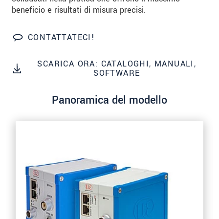
We treat your data confidentially. Please read our
beneficio e risultati di misura precisi.
data privacy statement
.
CONTATTATECI!
INVIA MESSAGGIO
SCARICA ORA: CATALOGHI, MANUALI,
SOFTWARE
Panoramica del modello