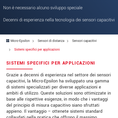
Indirizzo
Non è necessario alcuno sviluppo speciale
Codice postale
Decenni di esperienza nella tecnologia dei sensori capacitivi
Città
*
Paese
*
Micro-Epsilon
Sensori di distanza
Sensori capacitivi
Telefono
Sistemi specifici per applicazioni
E-mail
*
SISTEMI SPECIFICI PER APPLICAZIONI
Messaggio
*
Grazie a decenni di esperienza nel settore dei sensori
capacitivi, la Micro-Epsilon ha sviluppato una gamma
di sistemi specializzati per diverse applicazioni e
ambiti di utilizzo. Queste soluzioni sono ottimizzate in
Vi prego di tenermi informato sulle
base alle rispettive esigenze, in modo che i vantaggi
innovazioni dei prodotti via e-mail.
del principio di misura capacitivo siano sfruttati
appieno. Il vantaggio – ottenete sistemi standard
* Informazioni obbligatorie
collaudati nella pratica che offrono il massimo