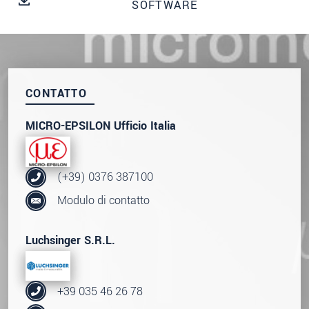
data privacy statement
.
SOFTWARE
INVIA MESSAGGIO
CONTATTO
MICRO-EPSILON Ufficio Italia
(+39) 0376 387100
Modulo di contatto
Luchsinger S.R.L.
+39 035 46 26 78