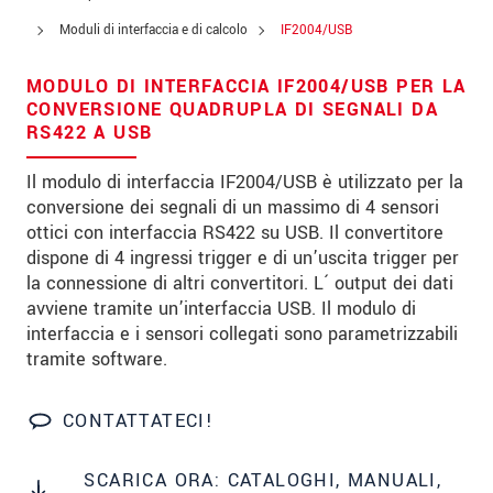
Codice postale
Moduli di interfaccia e di calcolo
IF2004/USB
Città
*
MODULO DI INTERFACCIA IF2004/USB PER LA
CONVERSIONE QUADRUPLA DI SEGNALI DA
Paese
*
RS422 A USB
Telefono
Il modulo di interfaccia IF2004/USB è utilizzato per la
conversione dei segnali di un massimo di 4 sensori
E-mail
*
ottici con interfaccia RS422 su USB. Il convertitore
dispone di 4 ingressi trigger e di un’uscita trigger per
Messaggio
*
la connessione di altri convertitori. L´ output dei dati
avviene tramite un’interfaccia USB. Il modulo di
interfaccia e i sensori collegati sono parametrizzabili
tramite software.
Vi prego di tenermi informato sulle
innovazioni dei prodotti via e-mail.
CONTATTATECI!
* Informazioni obbligatorie
We treat your data confidentially. Please read our
SCARICA ORA: CATALOGHI, MANUALI,