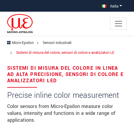
Salta direttamente alla navigazione principale
Vai direttamente al contenuto
Italia
Micro-Epsilon
Sensori industriali
×
Sistemi di misura del colore, sensori di colore e analizzatori LE
La vostra richiesta di: Sistemi di
misura del colore, sensori di colore e
SISTEMI DI MISURA DEL COLORE IN LINEA
AD ALTA PRECISIONE, SENSORI DI COLORE E
analizzatori LE
ANALIZZATORI LED
Titolo
*
Precise inline color measurement
Nome
*
Color sensors from Micro-Epsilon measure color
values, intensity and functions in a wide range of
Cognome
*
applications.
Azienda
*