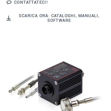
CONTATTATECI!
Indirizzo
SCARICA ORA: CATALOGHI, MANUALI,
Codice postale
SOFTWARE
Città
*
Paese
*
Telefono
E-mail
*
Messaggio
*
Vi prego di tenermi informato sulle
innovazioni dei prodotti via e-mail.