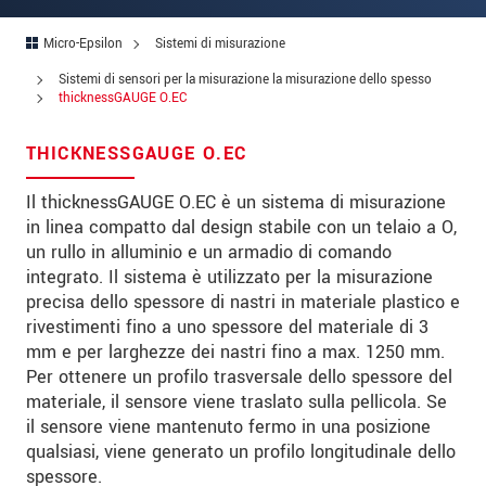
Indirizzo
Micro-Epsilon
Sistemi di misurazione
Codice postale
Sistemi di sensori per la misurazione la misurazione dello spesso
Città
*
thicknessGAUGE O.EC
Paese
*
THICKNESSGAUGE O.EC
Telefono
Il thicknessGAUGE O.EC è un sistema di misurazione
in linea compatto dal design stabile con un telaio a O,
E-mail
*
un rullo in alluminio e un armadio di comando
integrato. Il sistema è utilizzato per la misurazione
Messaggio
*
precisa dello spessore di nastri in materiale plastico e
rivestimenti fino a uno spessore del materiale di 3
mm e per larghezze dei nastri fino a max. 1250 mm.
Per ottenere un profilo trasversale dello spessore del
Vi prego di tenermi informato sulle
materiale, il sensore viene traslato sulla pellicola. Se
innovazioni dei prodotti via e-mail.
il sensore viene mantenuto fermo in una posizione
qualsiasi, viene generato un profilo longitudinale dello
* Informazioni obbligatorie
spessore.