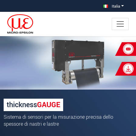
Salta direttamente alla navigazione principale
Vai direttamente al contenuto
Italia
×
La vostra richiesta di:
thicknessGAUGE O.EC
Titolo
*
Nome
*
thickness
GAUGE
Cognome
*
Sistema di sensori per la misurazione precisa dello
Azienda
*
spessore di nastri e lastre