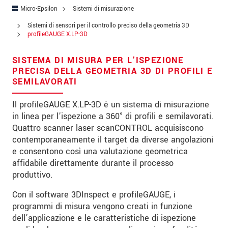
Indirizzo
Micro-Epsilon
Sistemi di misurazione
Codice postale
Sistemi di sensori per il controllo preciso della geometria 3D
profileGAUGE X.LP-3D
Città
*
SISTEMA DI MISURA PER L’ISPEZIONE
Paese
*
PRECISA DELLA GEOMETRIA 3D DI PROFILI E
SEMILAVORATI
Telefono
Il profileGAUGE X.LP-3D è un sistema di misurazione
E-mail
*
in linea per l’ispezione a 360° di profili e semilavorati.
Quattro scanner laser scanCONTROL acquisiscono
Messaggio
*
contemporaneamente il target da diverse angolazioni
e consentono così una valutazione geometrica
affidabile direttamente durante il processo
produttivo.
Vi prego di tenermi informato sulle
innovazioni dei prodotti via e-mail.
Con il software 3DInspect e profileGAUGE, i
programmi di misura vengono creati in funzione
dell’applicazione e le caratteristiche di ispezione
* Informazioni obbligatorie