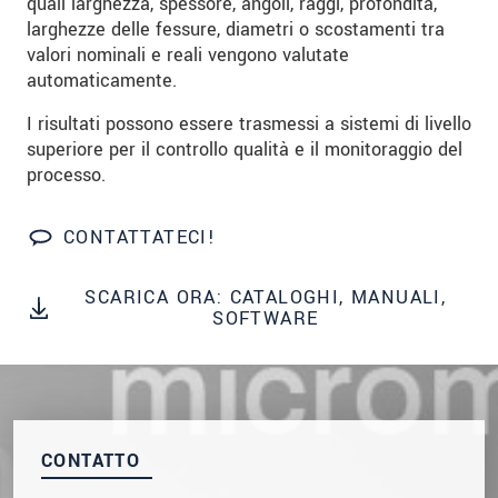
quali larghezza, spessore, angoli, raggi, profondità,
We treat your data confidentially. Please read our
larghezze delle fessure, diametri o scostamenti tra
data privacy statement
.
valori nominali e reali vengono valutate
automaticamente.
INVIA MESSAGGIO
I risultati possono essere trasmessi a sistemi di livello
superiore per il controllo qualità e il monitoraggio del
processo.
CONTATTATECI!
SCARICA ORA: CATALOGHI, MANUALI,
SOFTWARE
CONTATTO