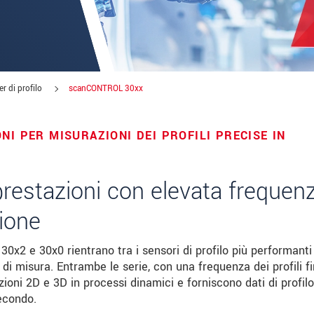
r di profilo
scanCONTROL 30xx
NI PER MISURAZIONI DEI PROFILI PRECISE IN
prestazioni con elevata frequen
zione
le innovazioni dei prodotti via e-mail.
0x2 e 30x0 rientrano tra i sensori di profilo più performanti
di misura. Entrambe le serie, con una frequenza dei profili f
ioni 2D e 3D in processi dinamici e forniscono dati di profilo
secondo.
 read our
data privacy statement
.