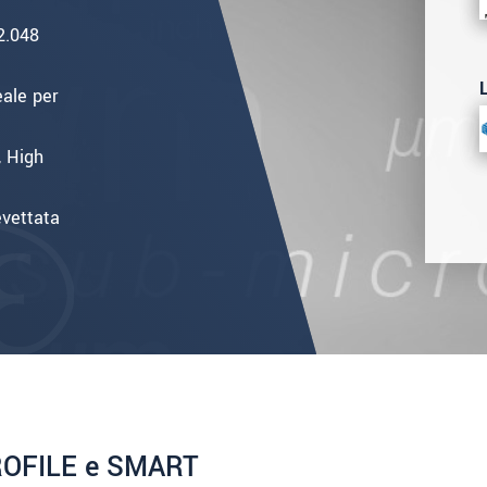
2.048
eale per
, High
evettata
 PROFILE e SMART