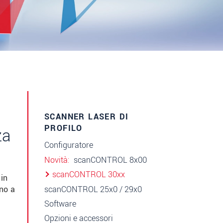
SCANNER LASER DI
PROFILO
za
Configuratore
Novità
scanCONTROL 8x00
scanCONTROL 30xx
 in
scanCONTROL 25x0 / 29x0
ino a
Software
Opzioni e accessori