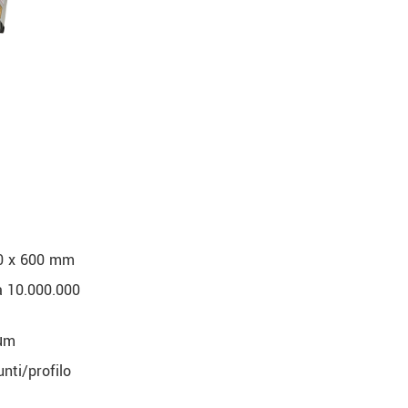
00 x 600 mm
a 10.000.000
 μm
nti/profilo