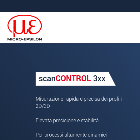
Salta direttamente alla navigazione principale
Vai direttamente al contenuto
La vostra richiesta di: sc
scan
CONTROL
3xx
Titolo
*
Nome
*
Misurazione rapida e precisa dei profili
2D/3D
Cognome
*
Elevata precisione e stabilità
Azienda
*
Per processi altamente dinamici
Indirizzo