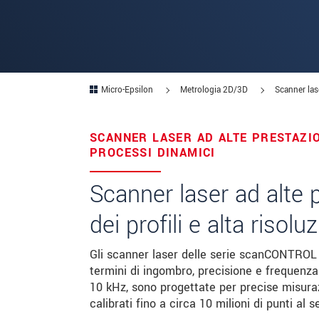
Codice postale
Città
*
Micro-Epsilon
Metrologia 2D/3D
Scanner lase
Paese
*
Telefono
SCANNER LASER AD ALTE PRESTAZIO
PROCESSI DINAMICI
E-mail
*
Scanner laser ad alte 
Messaggio
*
dei profili e alta risolu
Vi prego di tenermi informato sul
Gli scanner laser delle serie scanCONTROL 3
termini di ingombro, precisione e frequenza 
10 kHz, sono progettate per precise misuraz
* Informazioni obbligatorie
calibrati fino a circa 10 milioni di punti al 
We treat your data confidentially. Please