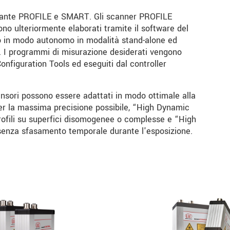
ariante PROFILE e SMART. Gli scanner PROFILE
gono ulteriormente elaborati tramite il software del
o in modo autonomo in modalità stand-alone ed
e. I programmi di misurazione desiderati vengono
nfiguration Tools ed eseguiti dal controller
sensori possono essere adattati in modo ottimale alla
per la massima precisione possibile, “High Dynamic
profili su superfici disomogenee o complesse e “High
i senza sfasamento temporale durante l'esposizione.