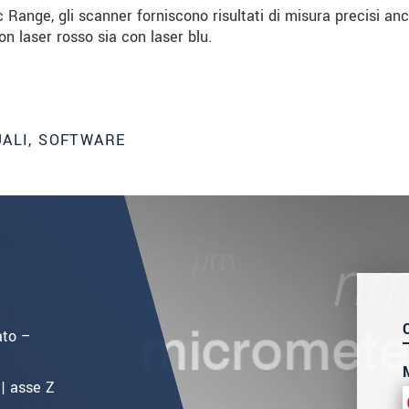
 Range, gli scanner forniscono risultati di misura precisi an
on laser rosso sia con laser blu.
UALI, SOFTWARE
ato –
| asse Z