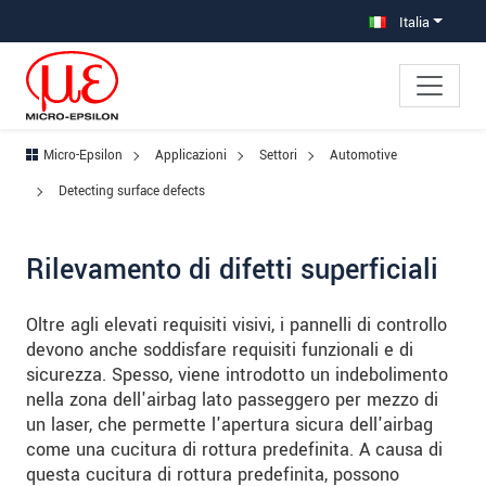
Salta direttamente alla navigazione principale
Vai direttamente al contenuto
Vai alla navigazione secondaria
Italia
Micro-Epsilon
Applicazioni
Settori
Automotive
Detecting surface defects
Rilevamento di difetti superficiali
Oltre agli elevati requisiti visivi, i pannelli di controllo
devono anche soddisfare requisiti funzionali e di
sicurezza. Spesso, viene introdotto un indebolimento
nella zona dell'airbag lato passeggero per mezzo di
un laser, che permette l'apertura sicura dell'airbag
come una cucitura di rottura predefinita. A causa di
questa cucitura di rottura predefinita, possono