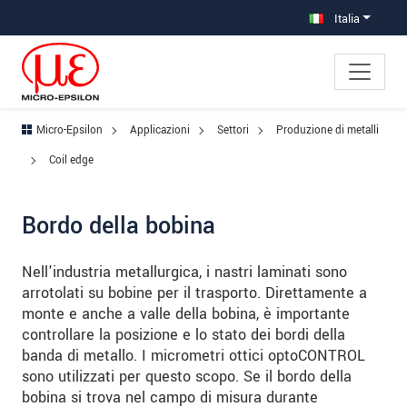
Salta direttamente alla navigazione principale
Vai direttamente al contenuto
Vai alla navigazione secondaria
Italia
Micro-Epsilon
Applicazioni
Settori
Produzione di metalli
Coil edge
Bordo della bobina
Nell'industria metallurgica, i nastri laminati sono
arrotolati su bobine per il trasporto. Direttamente a
monte e anche a valle della bobina, è importante
controllare la posizione e lo stato dei bordi della
banda di metallo. I micrometri ottici optoCONTROL
sono utilizzati per questo scopo. Se il bordo della
bobina si trova nel campo di misura durante