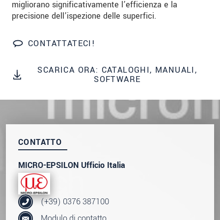
migliorano significativamente l’efficienza e la
We treat your data confidentially. Please read our
precisione dell’ispezione delle superfici.
data privacy statement
.
CONTATTATECI!
INVIA MESSAGGIO
SCARICA ORA: CATALOGHI, MANUALI,
SOFTWARE
CONTATTO
MICRO-EPSILON Ufficio Italia
(+39) 0376 387100
Modulo di contatto