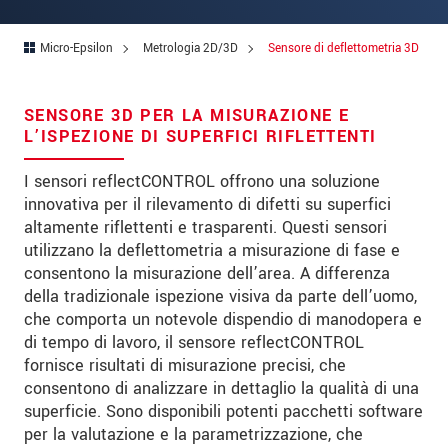
Indirizzo
Codice postale
Micro-Epsilon
Metrologia 2D/3D
Sensore di deflettometria 3D
Città
*
SENSORE 3D PER LA MISURAZIONE E
Paese
*
L’ISPEZIONE DI SUPERFICI RIFLETTENTI
Telefono
I sensori reflectCONTROL offrono una soluzione
innovativa per il rilevamento di difetti su superfici
E-mail
*
altamente riflettenti e trasparenti. Questi sensori
utilizzano la deflettometria a misurazione di fase e
Messaggio
*
consentono la misurazione dell’area. A differenza
della tradizionale ispezione visiva da parte dell’uomo,
che comporta un notevole dispendio di manodopera e
di tempo di lavoro, il sensore reflectCONTROL
Vi prego di tenermi informato sulle
fornisce risultati di misurazione precisi, che
innovazioni dei prodotti via e-mail.
consentono di analizzare in dettaglio la qualità di una
superficie. Sono disponibili potenti pacchetti software
* Informazioni obbligatorie
per la valutazione e la parametrizzazione, che