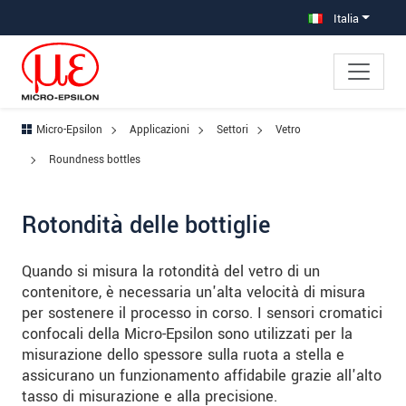
Salta direttamente alla navigazione principale
Vai direttamente al contenuto
Vai alla navigazione secondaria
Italia
Micro-Epsilon
Applicazioni
Settori
Vetro
Roundness bottles
Rotondità delle bottiglie
Quando si misura la rotondità del vetro di un
contenitore, è necessaria un'alta velocità di misura
per sostenere il processo in corso. I sensori cromatici
confocali della Micro-Epsilon sono utilizzati per la
misurazione dello spessore sulla ruota a stella e
assicurano un funzionamento affidabile grazie all'alto
tasso di misurazione e alla precisione.