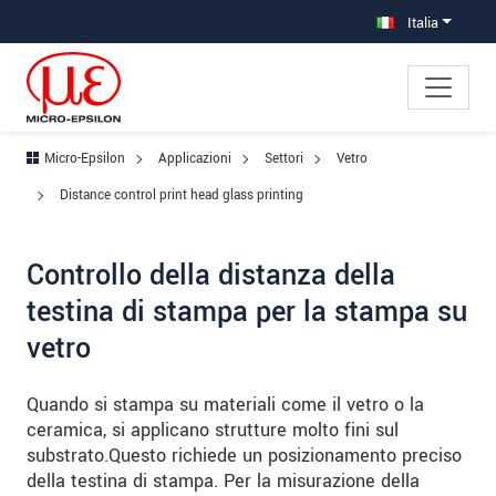
Salta direttamente alla navigazione principale
Vai direttamente al contenuto
Vai alla navigazione secondaria
Italia
Micro-Epsilon
Applicazioni
Settori
Vetro
Distance control print head glass printing
Controllo della distanza della
testina di stampa per la stampa su
vetro
Quando si stampa su materiali come il vetro o la
ceramica, si applicano strutture molto fini sul
substrato.Questo richiede un posizionamento preciso
della testina di stampa. Per la misurazione della