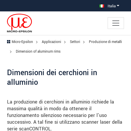
Salta direttamente alla navigazione principale
Vai direttamente al contenuto
Vai alla navigazione secondaria
Italia
Micro-Epsilon
Applicazioni
Settori
Produzione di metalli
Dimension of aluminum rims
Dimensioni dei cerchioni in
alluminio
La produzione di cerchioni in alluminio richiede la
massima qualità in modo da ottenere il
funzionamento silenzioso necessario per l'uso
successivo. A tal fine si utilizzano scanner laser della
serie scanCONTROL.