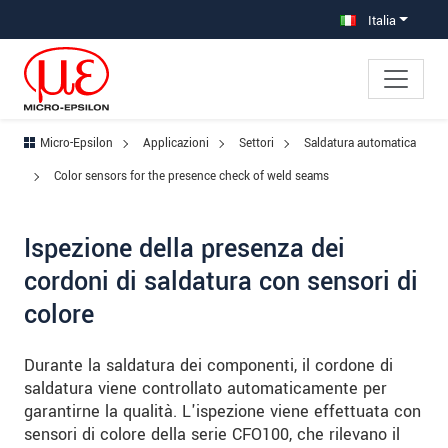
Salta direttamente alla navigazione principale
Vai direttamente al contenuto
Vai alla navigazione secondaria
Italia
Micro-Epsilon
Applicazioni
Settori
Saldatura automatica
Color sensors for the presence check of weld seams
Ispezione della presenza dei
cordoni di saldatura con sensori di
colore
Durante la saldatura dei componenti, il cordone di
saldatura viene controllato automaticamente per
garantirne la qualità. L'ispezione viene effettuata con
sensori di colore della serie CFO100, che rilevano il