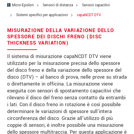
Codice postale
Micro-Epsilon
Sensori di distanza
Sensori capacitivi
Sistemi specifici per applicazioni
capaNCDT DTV
Città
*
MISURAZIONE DELLA VARIAZIONE DELLO
Paese
*
SPESSORE DEI DISCHI FRENO (DISC
THICKNESS VARIATION)
Telefono
Il sistema di misurazione capaNCDT DTV viene
E-mail
*
utilizzato per la misurazione precisa dello spessore
del disco freno e della variazione dello spessore del
Messaggio
*
disco (DTV) – al banco di prova, nelle prove su strada
o direttamente in officina. La misurazione viene
eseguita con sensori di spostamento capacitivi che
rilevano il disco del freno senza contatto da entrambi
Vi prego di tenermi informato sulle
i lati. Con il disco freno in rotazione è così possibile
innovazioni dei prodotti via e-mail.
determinare le variazioni di spessore sull’intera
circonferenza del disco. Grazie all’utilizzo di più
* Informazioni obbligatorie
coppie di sensori, è inoltre possibile una misurazione
We treat your data confidentially. Please read our
dello spessore multitraccia. Per questa applicazione è